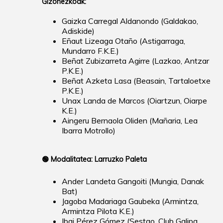
Gizonezkoak:
Gaizka Carregal Aldanondo (Galdakao,
Adiskide)
Eñaut Lizeaga Otaño (Astigarraga,
Mundarro F.K.E.)
Beñat Zubizarreta Agirre (Lazkao, Antzar
P.K.E.)
Beñat Azketa Lasa (Beasain, Tartaloetxe
P.K.E.)
Unax Landa de Marcos (Oiartzun, Oiarpe
K.E.)
Aingeru Bernaola Oliden (Mañaria, Lea
Ibarra Motrollo)
🟢
Modalitatea: Larruzko Paleta
Ander Landeta Gangoiti (Mungia, Danak
Bat)
Jagoba Madariaga Gaubeka (Armintza,
Armintza Pilota K.E.)
Ibai Pérez Gómez (Sestao, Club Galipa