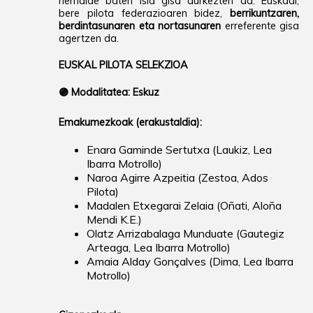
herrialde baten isla gisa aurkezten da. Euskadi,
bere pilota federazioaren bidez,
berrikuntzaren,
berdintasunaren eta nortasunaren
erreferente gisa
agertzen da.
EUSKAL PILOTA SELEKZIOA
🟣
Modalitatea: Eskuz
Emakumezkoak (erakustaldia):
Enara Gaminde Sertutxa (Laukiz, Lea
Ibarra Motrollo)
Naroa Agirre Azpeitia (Zestoa, Ados
Pilota)
Madalen Etxegarai Zelaia (Oñati, Aloña
Mendi K.E.)
Olatz Arrizabalaga Munduate (Gautegiz
Arteaga, Lea Ibarra Motrollo)
Amaia Alday Gonçalves (Dima, Lea Ibarra
Motrollo)