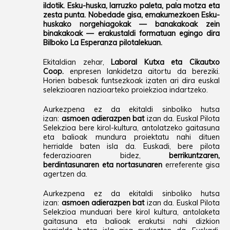
ildotik.
Esku-huska, larruzko paleta, pala motza eta
zesta punta.
Nobedade gisa, emakumezkoen
Esku-
huskako
norgehiagokak — banakakoak zein
binakakoak — erakustaldi formatuan egingo dira
Bilboko
La Esperanza
pilotalekuan.
Ekitaldian zehar,
Laboral Kutxa eta Cikautxo
Coop.
enpresen lankidetza aitortu da bereziki.
Horien babesak funtsezkoak izaten ari dira euskal
selekzioaren nazioarteko proiekzioa indartzeko.
Aurkezpena ez da ekitaldi sinboliko hutsa
izan:
asmoen adierazpen bat
izan da. Euskal Pilota
Selekzioa bere kirol-kultura, antolatzeko gaitasuna
eta balioak mundura proiektatu nahi dituen
herrialde baten isla da. Euskadi, bere pilota
federazioaren bidez,
berrikuntzaren,
berdintasunaren eta nortasunaren
erreferente gisa
agertzen da.
Aurkezpena ez da ekitaldi sinboliko hutsa
izan:
asmoen adierazpen bat
izan da. Euskal Pilota
Selekzioa munduari bere kirol kultura, antolaketa
gaitasuna eta balioak erakutsi nahi dizkion