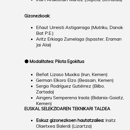
Gizonezkoak:
Eñaut Urreisti Astigarraga (Mutriku, Danok
Bat P.E.)
Aritz Erkiaga Zumelaga (Ispaster, Eraman
Jai Alai)
🟠
Modalitatea: Pilota Egokitua
Beñat Lizaso Muxika (Irun, Kemen)
German Elkoro Elzo (Beasain, Kemen)
Sergio Rodríguez Gutiérrez (Bilbo,
Zartada)
Aingeru Semperena Iraola (Bidania-Goiatz,
Kemen)
EUSKAL SELEKZIOAREN TEKNIKARI TALDEA
Eskuz gizonezkoen hautatzailea:
Iraitz
Olaetxea Balerdi (Lizartza)