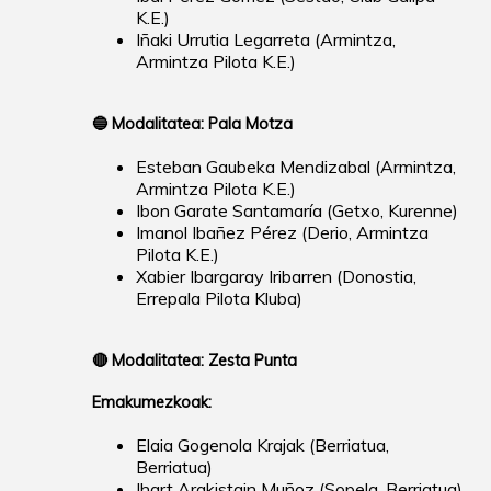
K.E.)
Iñaki Urrutia Legarreta (Armintza,
Armintza Pilota K.E.)
🔵
Modalitatea: Pala Motza
Esteban Gaubeka Mendizabal (Armintza,
Armintza Pilota K.E.)
Ibon Garate Santamaría (Getxo, Kurenne)
Imanol Ibañez Pérez (Derio, Armintza
Pilota K.E.)
Xabier Ibargaray Iribarren (Donostia,
Errepala Pilota Kluba)
🔴
Modalitatea: Zesta Punta
Emakumezkoak:
Elaia Gogenola Krajak (Berriatua,
Berriatua)
Ihart Arakistain Muñoz (Sopela, Berriatua)