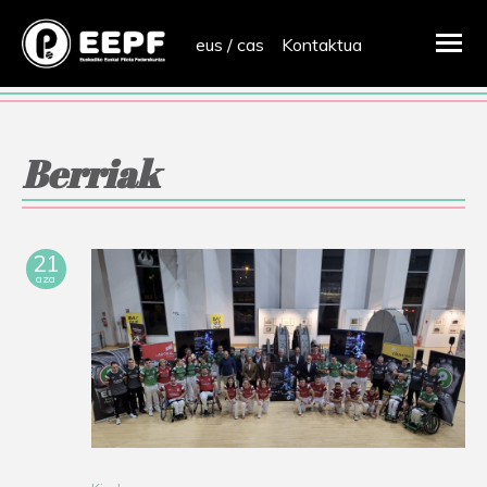
eus
/
cas
Kontaktua
Berriak
21
aza