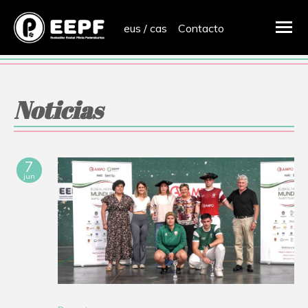
eus
/
cas
Contacto
Noticias
7
jun