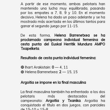
A partir de ese momento, ambas pelotaris han
mantenido una lucha muy equilibrada, pasando
por los empates a 7, 8, 9 y 10. En el momento
decisivo, Helena ha dado un paso adelante y se ha
mostrado más acertada en los últimos tantos para
ganar el segundo juego por 11-15.
De esta forma,
Helena Barrenetxea se ha
proclamado campeona individual femenina de
cesta punta del Euskal Herritik Mundura AMPO
Txapelketa
.
Resultado de cesta punta individual femenina:
🔴 Ihart Arakistain:
0
— 4, 11
🟢 Helena Barrenetxea:
2
— 15, 15
Argoitia se impone en la final masculina
La final masculina también ha enfrentado a los dos
pelotaris más destacados del
campeonato:
Argoitia y Txanika
. Argoitia ha
conquistado el título en dos juegos, con parciales
de 15-10 y 15-8.