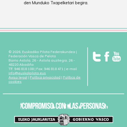
den Munduko Txapelketari begira.
© 2026, Euskadiko Pilota Federakundea |
Federación Vasca de Pelota
Barrio Astola, 26 - Astola auzitegia, 26 -
48220 Abadiño
Tlf: 946 818 108 | Fax: 946 818 471 | e-mail
info@euskalpilota.eus
Aviso legal
|
Política privacidad
|
Política de
cookies