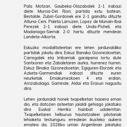
Pala Motzan, Gaubeka-Olazabalek 2-1 irabazi
diete Murcia-Del Riori, partida estu batean.
Bestalde, Zubiri-Gordonek ere 2-1 gainditu dituzte
Altuna-Ceni. Paleta Larruzen, Lopez de Munain-Ibai
Perezek 2-1 irabazi diete Unda-Picheli, eta
Madariaga-Sierrak 2-0 hartu dituzte mendean
Landeta-Alkorta.
Eskuzko modalitateetan ere lehen jardunaldiko
partidak jokatu dira. Eskuz Banaka Gizonezkoetan,
Carregalek eta Irribarriak garaipena lortu dute
Santxoren eta Zabaletaren aurka, hurrenez hurren.
Eskuz Binaka Gizonezkoetan, Egiguren-Elorzek eta
Azketa-Garmendiak irabazi dituzte euren
neurketak. Emakumezkoen 4 eta erdian,
Arrizabalaga, Gaminde, Aldai eta Erasun nagusitu
dira.
Lehen jardunaldi honek txapelketari hasiera eman
dio, eta datozen asteetan jaialdi gehiago jokatuko
dira Euskal Herriko hainbat udalerritan.
Txapelketaren helburua hautatzaileei pilotariak
lehiaketa testuinguru errealean ikusteko aukera
ematea da, 2026ko urrian Argentinan jokatuko