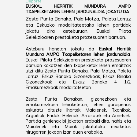
Deporte
EUSKAL HERRITIK MUNDURA AMPO
TXAPELKETAREN LEHEN JARDUNALDIA JOKATU DA
Zesta Punta Banaka, Pala Motza, Paleta Larruz
eta Eskuzko modalitateetako lehen partidak
jokatu dira asteburuan, Euskal Pilota
Selekzioaren prestaketa prozesuaren barruan.
Asteburu honetan jokatu da
Euskal Herritik
Mundura AMPO Txapelketaren lehen jardunaldia
.
Euskal Pilota Selekzioaren prestaketa prozesuaren
barruan kokatzen den txapelketak lehen emaitzak
utzi ditu Zesta Punta Banaka, Pala Motza, Paleta
Larruz, Eskuz Banaka Gizonezkoak, Eskuz Binaka
Gizonezkoak eta Eskuz Banaka 4 1/2
Emakumezkoak modalitateetan.
Zesta Punta Banakan, gizonezkoen eta
emakumezkoen lehiaketetan, lehen garaipenak
eskuratu dituzte Ihartek, Maialenek, Txanikak,
Argoitiak, Fridak, Helenak, Arrasatek eta Ametsek.
Partida gehienak bi jokotan erabaki dira, nahiz eta
Maialenek eta Maiak jokatutako neurketak
hirugarren jokoan izan duen erabakia.