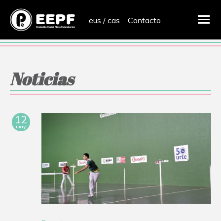
eus
/
cas
Contacto
Noticias
12
may