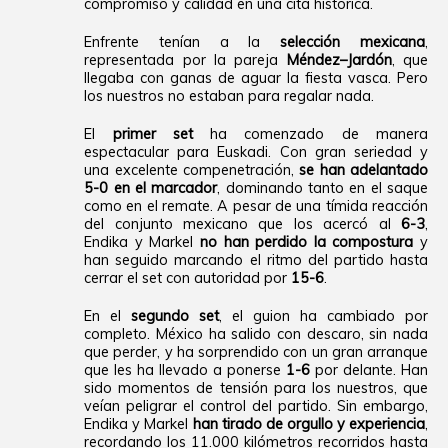
compromiso y calidad en una cita histórica.
Enfrente tenían a la
selección mexicana
,
representada por la pareja
Méndez–Jardón
, que
llegaba con ganas de aguar la fiesta vasca. Pero
los nuestros no estaban para regalar nada.
El
primer set
ha comenzado de manera
espectacular para Euskadi. Con gran seriedad y
una excelente compenetración,
se han adelantado
5-0 en el marcador
, dominando tanto en el saque
como en el remate. A pesar de una tímida reacción
del conjunto mexicano que los acercó al
6-3
,
Endika y Markel
no han perdido la compostura
y
han seguido marcando el ritmo del partido hasta
cerrar el set con autoridad por
15-6
.
En el
segundo set
, el guion ha cambiado por
completo. México ha salido con descaro, sin nada
que perder, y ha sorprendido con un gran arranque
que les ha llevado a ponerse
1-6
por delante. Han
sido momentos de tensión para los nuestros, que
veían peligrar el control del partido. Sin embargo,
Endika y Markel
han tirado de orgullo y experiencia
,
recordando los 11.000 kilómetros recorridos hasta