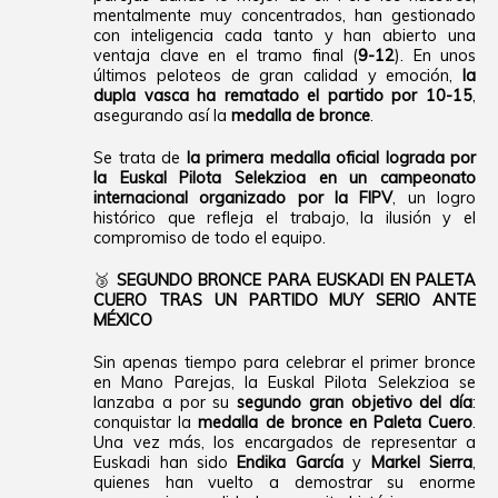
mentalmente muy concentrados, han gestionado
con inteligencia cada tanto y han abierto una
ventaja clave en el tramo final (
9-12
). En unos
últimos peloteos de gran calidad y emoción,
la
dupla vasca ha rematado el partido por 10-15
,
asegurando así la
medalla de bronce
.
Se trata de
la primera medalla oficial lograda por
la Euskal Pilota Selekzioa en un campeonato
internacional organizado por la FIPV
, un logro
histórico que refleja el trabajo, la ilusión y el
compromiso de todo el equipo.
🥉
SEGUNDO BRONCE PARA EUSKADI EN PALETA
CUERO TRAS UN PARTIDO MUY SERIO ANTE
MÉXICO
Sin apenas tiempo para celebrar el primer bronce
en Mano Parejas, la Euskal Pilota Selekzioa se
lanzaba a por su
segundo gran objetivo del día
:
conquistar la
medalla de bronce en Paleta Cuero
.
Una vez más, los encargados de representar a
Euskadi han sido
Endika García
y
Markel Sierra
,
quienes han vuelto a demostrar su enorme