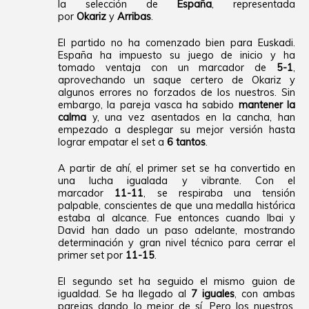
la selección de
España
, representada
por
Okariz
y
Arribas
.
El partido no ha comenzado bien para Euskadi.
España ha impuesto su juego de inicio y ha
tomado ventaja con un marcador de
5-1
,
aprovechando un saque certero de Okariz y
algunos errores no forzados de los nuestros. Sin
embargo, la pareja vasca ha sabido
mantener la
calma
y, una vez asentados en la cancha, han
empezado a desplegar su mejor versión hasta
lograr empatar el set a
6 tantos
.
A partir de ahí, el primer set se ha convertido en
una lucha igualada y vibrante. Con el
marcador
11-11
, se respiraba una tensión
palpable, conscientes de que una medalla histórica
estaba al alcance. Fue entonces cuando Ibai y
David han dado un paso adelante, mostrando
determinación y gran nivel técnico para cerrar el
primer set por
11-15
.
El segundo set ha seguido el mismo guion de
igualdad. Se ha llegado al
7 iguales
, con ambas
parejas dando lo mejor de sí. Pero los nuestros,