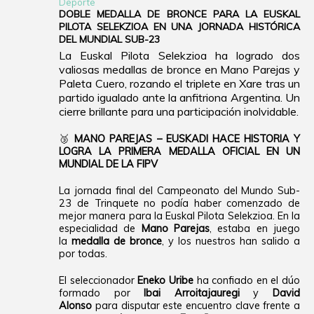
Deporte
DOBLE MEDALLA DE BRONCE PARA LA EUSKAL
PILOTA SELEKZIOA EN UNA JORNADA HISTÓRICA
DEL MUNDIAL SUB-23
La Euskal Pilota Selekzioa ha logrado dos
valiosas medallas de bronce en Mano Parejas y
Paleta Cuero, rozando el triplete en Xare tras un
partido igualado ante la anfitriona Argentina. Un
cierre brillante para una participación inolvidable.
🥉
MANO PAREJAS – EUSKADI HACE HISTORIA Y
LOGRA LA PRIMERA MEDALLA OFICIAL EN UN
MUNDIAL DE LA FIPV
La jornada final del Campeonato del Mundo Sub-
23 de Trinquete no podía haber comenzado de
mejor manera para la Euskal Pilota Selekzioa. En la
especialidad de
Mano Parejas
, estaba en juego
la
medalla de bronce
, y los nuestros han salido a
por todas.
El seleccionador
Eneko Uribe
ha confiado en el dúo
formado por
Ibai Arroitajauregi
y
David
Alonso
para disputar este encuentro clave frente a