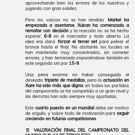
aprovechando bien los errores de los nuestros y
jugando con gran solidez.
Pero los vascos no se han rendido.
Markel ha
empezado a asentarse
,
Xuban ha comenzado a
rematar con decisión
y la reacción no se ha hecho
esperar:
6-8
en el marcador y todo abierto. La
idea era clara:
forzar el tercer set
para pelear el
bronce hasta el final. No obstante, los locales se
han mantenido muy concentrados, sin cometer
errores, y han terminado imponiéndose también en
este segundo set por
15-9
.
Una pena enorme no haber conseguido el
deseado
triplete de medallas
, pero la
actuación en
Xare ha sido más que digna
: en todos los partidos
del campeonato se ha competido a un gran nivel y
las derrotas han sido siempre muy ajustadas.
Este
cuarto puesto en un mundial
debe ser motivo
de orgullo, y sobre todo de motivación para
seguir
creciendo en futuras competiciones
.
🧾
VALORACIÓN FINAL DEL CAMPEONATO DEL