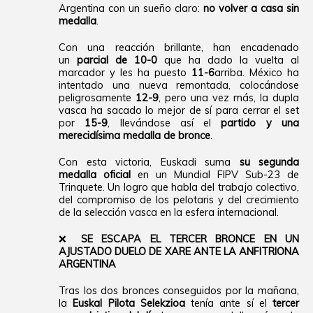
Argentina con un sueño claro:
no volver a casa sin
medalla
.
Con una reacción brillante, han encadenado
un
parcial de 10-0
que ha dado la vuelta al
marcador y les ha puesto
11-6
arriba. México ha
intentado una nueva remontada, colocándose
peligrosamente
12-9
, pero una vez más, la dupla
vasca ha sacado lo mejor de sí para cerrar el set
por
15-9
, llevándose así el
partido y una
merecidísima medalla de bronce
.
Con esta victoria, Euskadi suma
su segunda
medalla oficial
en un Mundial FIPV Sub-23 de
Trinquete. Un logro que habla del trabajo colectivo,
del compromiso de los pelotaris y del crecimiento
de la selección vasca en la esfera internacional.
❌
SE ESCAPA EL TERCER BRONCE EN UN
AJUSTADO DUELO DE XARE ANTE LA ANFITRIONA
ARGENTINA
Tras los dos bronces conseguidos por la mañana,
la
Euskal Pilota Selekzioa
tenía ante sí el
tercer