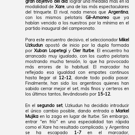
gran objetivo del día
: lograr una medalla más en la
modalidad de
Xare
, una de las más espectaculares
del trinquete. El rival, nada menos que
Argentina
,
con los mismos pelotaris
Gil–Amoreo
que ya
habían vencido a los nuestros por la mínima en el
partido inaugural del campeonato.
Para este encuentro decisivo, el seleccionador
Mikel
Uzkudun
apostó de inicio por la dupla formada
por
Xuban Lopetegi
y
Oier Iturbe
. El encuentro ha
arrancado muy igualado, con los cuatro pelotaris
mostrando mucha tensión, lo que ha provocado
más errores de lo habitual. El marcador ha
reflejado esa igualdad con empates continuos
hasta llegar al
12-12
, donde todo podía pasar.
Finalmente, han sido los argentinos quienes han
sabido cerrar mejor el set, más finos y certeros en
los últimos tantos, llevándoselo por
15-12
.
En el
segundo set
, Uzkudun ha decidido introducir
el único cambio posible, dando entrada a
Markel
Mujika
en la zaga en lugar de Iturbe. Sin embargo,
entrar "en frío" en una especialidad tan rápida
como el Xare ha resultado complicado, y Argentina
se ha escapado
1-7
en el marcador,