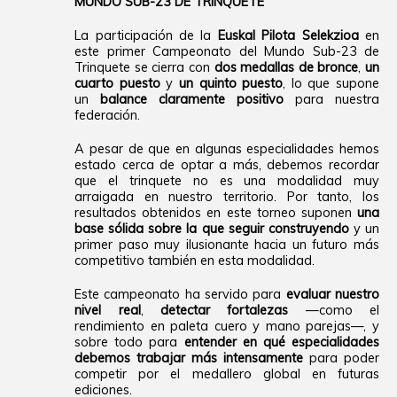
MUNDO SUB-23 DE TRINQUETE
La participación de la
Euskal Pilota Selekzioa
en
este primer Campeonato del Mundo Sub-23 de
Trinquete se cierra con
dos medallas de bronce
,
un
cuarto puesto
y
un quinto puesto
, lo que supone
un
balance claramente positivo
para nuestra
federación.
A pesar de que en algunas especialidades hemos
estado cerca de optar a más, debemos recordar
que el trinquete no es una modalidad muy
arraigada en nuestro territorio. Por tanto, los
resultados obtenidos en este torneo suponen
una
base sólida sobre la que seguir construyendo
y un
primer paso muy ilusionante hacia un futuro más
competitivo también en esta modalidad.
Este campeonato ha servido para
evaluar nuestro
nivel real
,
detectar fortalezas
—como el
rendimiento en paleta cuero y mano parejas—, y
sobre todo para
entender en qué especialidades
debemos trabajar más intensamente
para poder
competir por el medallero global en futuras
ediciones.