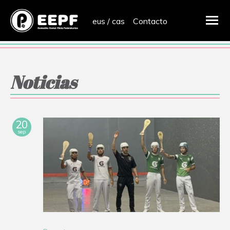
eus
/
cas
Contacto
Noticias
20
sep