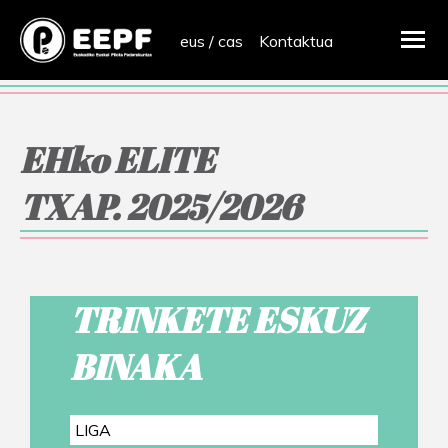
eus
/
cas
Kontaktua
EHko ELITE
TXAP. 2025/2026
TRINKETE ESKUZ
BINAKA
LIGA