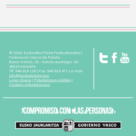
© 2026, Euskadiko Pilota Federakundea |
Federación Vasca de Pelota
Barrio Astola, 26 - Astola auzitegia, 26 -
48220 Abadiño
Tlf: 946 818 108 | Fax: 946 818 471 | e-mail
info@euskalpilota.eus
Lege oharra
|
Pribatutasun politika
|
Cookies pribatutasuna