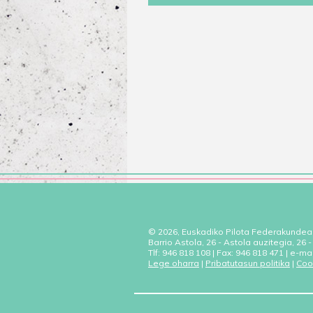
© 2026, Euskadiko Pilota Federakundea
Barrio Astola, 26 - Astola auzitegia, 26
Tlf: 946 818 108 | Fax: 946 818 471 | e-ma
Lege oharra
|
Pribatutasun politika
|
Coo