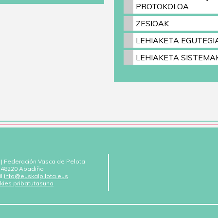
PROTOKOLOA
ZESIOAK
LEHIAKETA EGUTEGI
LEHIAKETA SISTEMA
 | Federación Vasca de Pelota
 - 48220 Abadiño
il
info@euskalpilota.eus
kies pribatutasuna