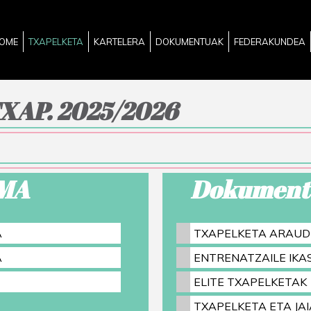
OME
TXAPELKETA
KARTELERA
DOKUMENTUAK
FEDERAKUNDEA
XAP. 2025/2026
MA
Dokument
A
TXAPELKETA ARAUD
A
ENTRENATZAILE IK
ELITE TXAPELKETAK
TXAPELKETA ETA JAI