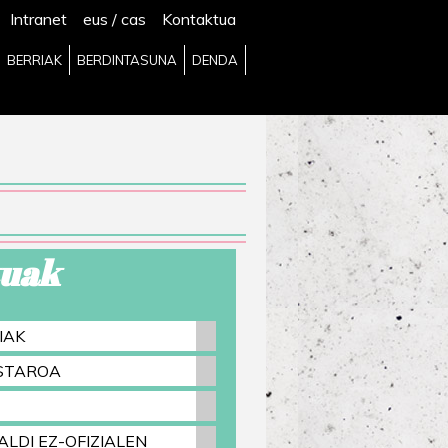
Intranet
eus
/
cas
Kontaktua
BERRIAK
BERDINTASUNA
DENDA
uak
IAK
ASTAROA
ALDI EZ-OFIZIALEN