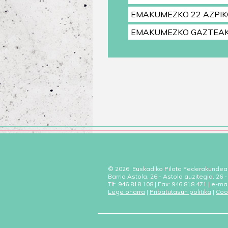
EMAKUMEZKO 22 AZPIK
EMAKUMEZKO GAZTEA
© 2026, Euskadiko Pilota Federakundea
Barrio Astola, 26 - Astola auzitegia, 26
Tlf: 946 818 108 | Fax: 946 818 471 | e-ma
Lege oharra
|
Pribatutasun politika
|
Coo