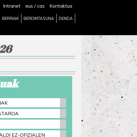
Intranet
eus
/
cas
Kontaktua
BERRIAK
BERDINTASUNA
DENDA
26
uak
IAK
ASTAROA
ALDI EZ-OFIZIALEN