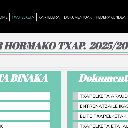
OME
TXAPELKETA
KARTELERA
DOKUMENTUAK
FEDERAKUNDEA
 HORMAKO TXAP. 2025/20
TA BINAKA
Dokument
TXAPELKETA ARAUD
ENTRENATZAILE IK
ELITE TXAPELKETAK
K
TXAPELKETA ETA JAI