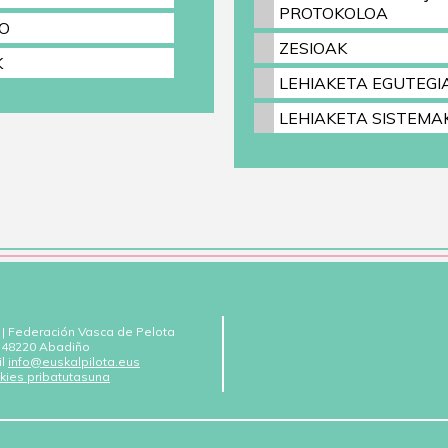
PROTOKOLOA
O
ZESIOAK
K
LEHIAKETA EGUTEGI
LEHIAKETA SISTEMA
 | Federación Vasca de Pelota
 - 48220 Abadiño
il
info@euskalpilota.eus
kies pribatutasuna