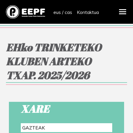
eus
/
cas
Kontaktua
EHko TRINKETEKO
KLUBEN ARTEKO
TXAP. 2025/2026
XARE
GAZTEAK