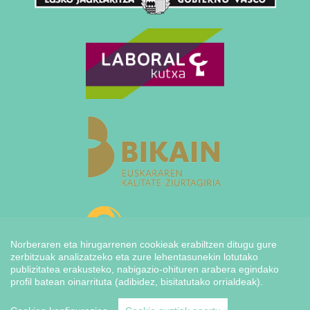
Norberaren eta hirugarrenen cookieak erabiltzen ditugu gure
zerbitzuak analizatzeko eta zure lehentasunekin lotutako
publizitatea erakusteko, nabigazio-ohituren arabera egindako
profil batean oinarrituta (adibidez, bisitatutako orrialdeak).