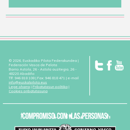
© 2026, Euskadiko Pilota Federakundea |
Federación Vasca de Pelota
Barrio Astola, 26 - Astola auzitegia, 26 -
48220 Abadiño
Tlf: 946 818 108 | Fax: 946 818 471 | e-mail
info@euskalpilota.eus
Lege oharra
|
Pribatutasun politika
|
Cookies pribatutasuna