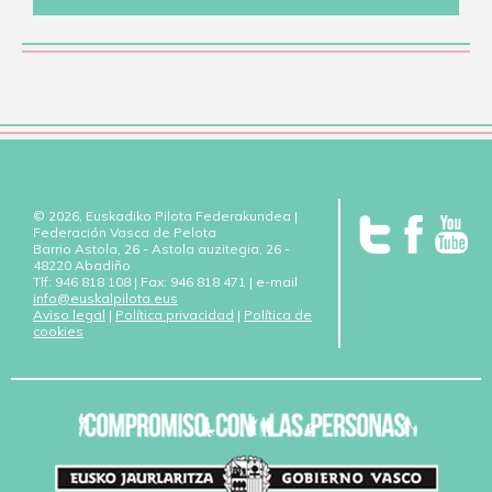
© 2026, Euskadiko Pilota Federakundea |
Federación Vasca de Pelota
Barrio Astola, 26 - Astola auzitegia, 26 -
48220 Abadiño
Tlf: 946 818 108 | Fax: 946 818 471 | e-mail
info@euskalpilota.eus
Aviso legal
|
Política privacidad
|
Política de
cookies