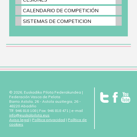
CALENDARIO DE COMPETICIÓN
SISTEMAS DE COMPETICION
© 2026, Euskadiko Pilota Federakundea |
Federación Vasca de Pelota
Barrio Astola, 26 - Astola auzitegia, 26 -
48220 Abadiño
Tlf: 946 818 108 | Fax: 946 818 471 | e-mail
info@euskalpilota.eus
Aviso legal
|
Política privacidad
|
Política de
cookies