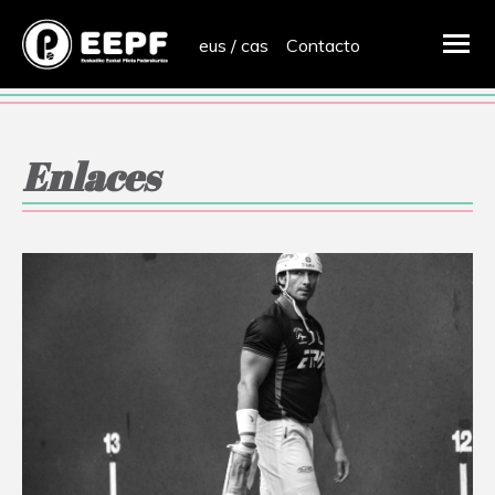
eus
/
cas
Contacto
Enlaces