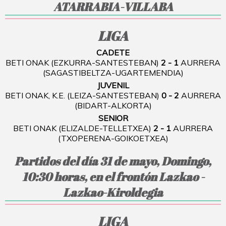
ATARRABIA-VILLABA
LIGA
CADETE
BETI ONAK (EZKURRA-SANTESTEBAN)
2 - 1
AURRERA
(SAGASTIBELTZA-UGARTEMENDIA)
JUVENIL
BETI ONAK, K.E. (LEIZA-SANTESTEBAN)
0 - 2
AURRERA
(BIDART-ALKORTA)
SENIOR
BETI ONAK (ELIZALDE-TELLETXEA)
2 - 1
AURRERA
(TXOPERENA-GOIKOETXEA)
Partidos del día 31 de mayo, Domingo,
10:30 horas, en el frontón Lazkao -
Lazkao-Kiroldegia
LIGA