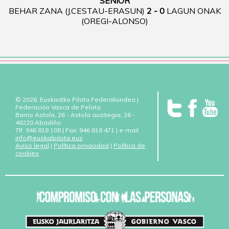
SENIOR
BEHAR ZANA (J.CESTAU-ERASUN)
2 - 0
LAGUN ONAK
(OREGI-ALONSO)
© 2026, Euskadiko Pilota Federakundea |
Federación Vasca de Pelota
Barrio Astola, 26 - Astola auzitegia, 26 -
48220 Abadiño
Tlf: 946 818 108 | Fax: 946 818 471 | e-mail
info@euskalpilota.eus
Aviso legal
|
Política privacidad
|
Política de
cookies