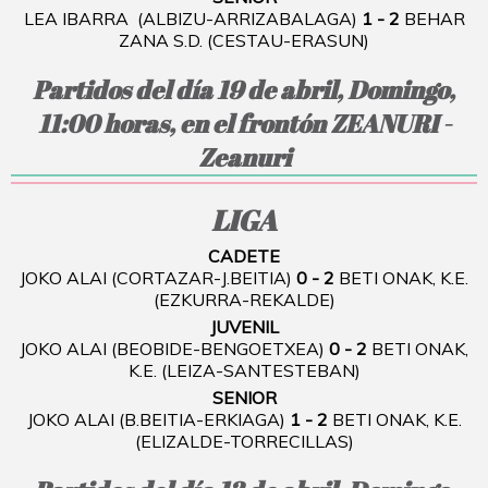
LEA IBARRA (ALBIZU-ARRIZABALAGA)
1 - 2
BEHAR
ZANA S.D. (CESTAU-ERASUN)
Partidos del día 19 de abril, Domingo,
11:00 horas, en el frontón ZEANURI -
Zeanuri
LIGA
CADETE
JOKO ALAI (CORTAZAR-J.BEITIA)
0 - 2
BETI ONAK, K.E.
(EZKURRA-REKALDE)
JUVENIL
JOKO ALAI (BEOBIDE-BENGOETXEA)
0 - 2
BETI ONAK,
K.E. (LEIZA-SANTESTEBAN)
SENIOR
JOKO ALAI (B.BEITIA-ERKIAGA)
1 - 2
BETI ONAK, K.E.
(ELIZALDE-TORRECILLAS)