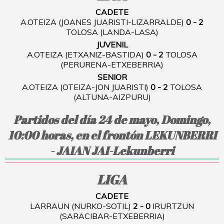
CADETE
A.OTEIZA (JOANES JUARISTI-LIZARRALDE)
0 - 2
TOLOSA (LANDA-LASA)
JUVENIL
A.OTEIZA (ETXANIZ-BASTIDA)
0 - 2
TOLOSA
(PERURENA-ETXEBERRIA)
SENIOR
A.OTEIZA (OTEIZA-JON JUARISTI)
0 - 2
TOLOSA
(ALTUNA-AIZPURU)
Partidos del día 24 de mayo, Domingo,
10:00 horas, en el frontón LEKUNBERRI
- JAIAN JAI-Lekunberri
LIGA
CADETE
LARRAUN (NURKO-SOTIL)
2 - 0
IRURTZUN
(SARACIBAR-ETXEBERRIA)