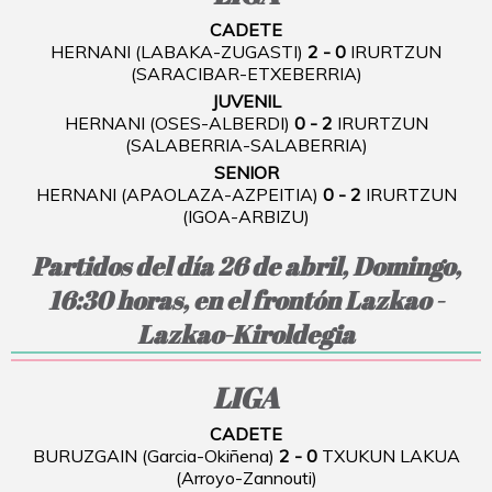
CADETE
HERNANI (LABAKA-ZUGASTI)
2 - 0
IRURTZUN
(SARACIBAR-ETXEBERRIA)
JUVENIL
HERNANI (OSES-ALBERDI)
0 - 2
IRURTZUN
(SALABERRIA-SALABERRIA)
SENIOR
HERNANI (APAOLAZA-AZPEITIA)
0 - 2
IRURTZUN
(IGOA-ARBIZU)
Partidos del día 26 de abril, Domingo,
16:30 horas, en el frontón Lazkao -
Lazkao-Kiroldegia
LIGA
CADETE
BURUZGAIN (Garcia-Okiñena)
2 - 0
TXUKUN LAKUA
(Arroyo-Zannouti)