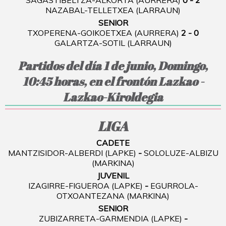
SAGASTIBELTZA-ALKORTA (AURRERA)
0 - 2
NAZABAL-TELLETXEA (LARRAUN)
SENIOR
TXOPERENA-GOIKOETXEA (AURRERA)
2 - 0
GALARTZA-SOTIL (LARRAUN)
Partidos del día 1 de junio, Domingo,
10:45 horas, en el frontón Lazkao -
Lazkao-Kiroldegia
LIGA
CADETE
MANTZISIDOR-ALBERDI (LAPKE)
-
SOLOLUZE-ALBIZU
(MARKINA)
JUVENIL
IZAGIRRE-FIGUEROA (LAPKE)
-
EGURROLA-
OTXOANTEZANA (MARKINA)
SENIOR
ZUBIZARRETA-GARMENDIA (LAPKE)
-