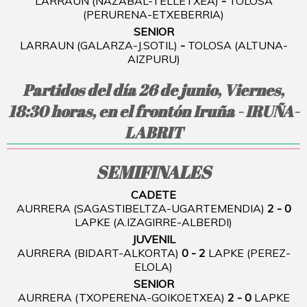
LARRAUN (NAZABAL-TELLETXEA)
-
TOLOSA
(PERURENA-ETXEBERRIA)
SENIOR
LARRAUN (GALARZA-J.SOTIL)
-
TOLOSA (ALTUNA-
AIZPURU)
Partidos del día 26 de junio, Viernes,
18:30 horas, en el frontón Iruña - IRUÑA-
LABRIT
SEMIFINALES
CADETE
AURRERA (SAGASTIBELTZA-UGARTEMENDIA)
2 - 0
LAPKE (A.IZAGIRRE-ALBERDI)
JUVENIL
AURRERA (BIDART-ALKORTA)
0 - 2
LAPKE (PEREZ-
ELOLA)
SENIOR
AURRERA (TXOPERENA-GOIKOETXEA)
2 - 0
LAPKE