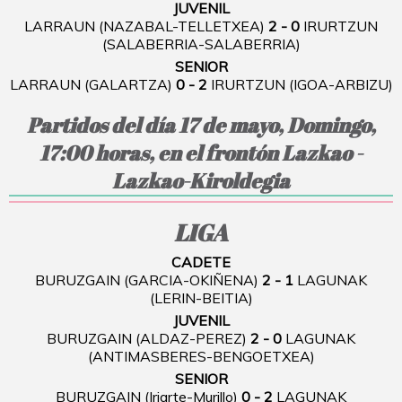
JUVENIL
LARRAUN (NAZABAL-TELLETXEA)
2 - 0
IRURTZUN
(SALABERRIA-SALABERRIA)
SENIOR
LARRAUN (GALARTZA)
0 - 2
IRURTZUN (IGOA-ARBIZU)
Partidos del día 17 de mayo, Domingo,
17:00 horas, en el frontón Lazkao -
Lazkao-Kiroldegia
LIGA
CADETE
BURUZGAIN (GARCIA-OKIÑENA)
2 - 1
LAGUNAK
(LERIN-BEITIA)
JUVENIL
BURUZGAIN (ALDAZ-PEREZ)
2 - 0
LAGUNAK
(ANTIMASBERES-BENGOETXEA)
SENIOR
BURUZGAIN (Iriarte-Murillo)
0 - 2
LAGUNAK