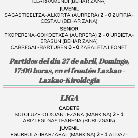
ILLARRAMENDI (BEHAR ZANA)
JUVENIL
SAGASTIBELTZA-ALKORTA (AURRERA)
2 - 0
ZUFIRIA-
CESTAU (BEHAR ZANA)
SENIOR
TXOPERENA-GOIKOETXEA (AURRERA)
2 - 0
URBIETA-
ERASUN (BEHAR ZANA)
CARREGAL-BARTUREN
0 - 0
ZABALETA.LEONET
Partidos del día 27 de abril, Domingo,
17:00 horas, en el frontón Lazkao -
Lazkao-Kiroldegia
LIGA
CADETE
SOLOLUZE-OTXOANTEZANA (MARKINA)
2 - 1
ARIZTEGI-GASTEARENA (BURUZGAIN)
JUVENIL
EGURROLA-IBARZABAL (MARKINA)
2 - 1
ALDAZ-