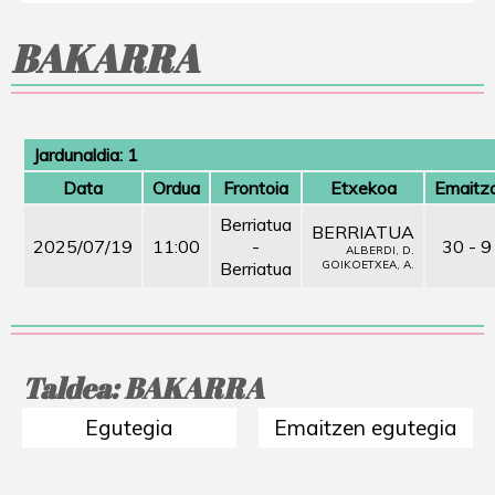
BAKARRA
Jardunaldia: 1
Data
Ordua
Frontoia
Etxekoa
Emaitz
Berriatua
BERRIATUA
2025/07/19
11:00
-
30 - 9
ALBERDI, D.
Berriatua
GOIKOETXEA, A.
Taldea: BAKARRA
Egutegia
Emaitzen egutegia