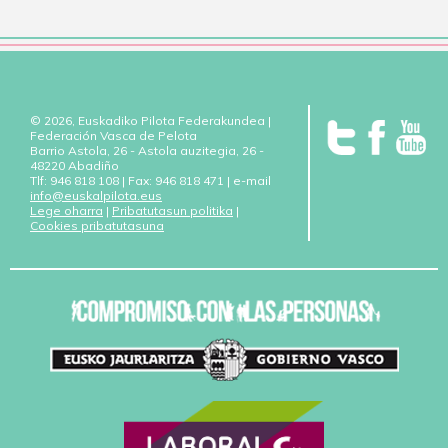
© 2026, Euskadiko Pilota Federakundea |
Federación Vasca de Pelota
Barrio Astola, 26 - Astola auzitegia, 26 -
48220 Abadiño
Tlf: 946 818 108 | Fax: 946 818 471 | e-mail
info@euskalpilota.eus
Lege oharra
|
Pribatutasun politika
|
Cookies pribatutasuna