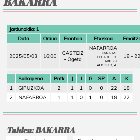
BAKARRA
Jardunaldia: 1
Data
Ordua
Frontoia
Etxekoa
Emaitz
NAFARROA
GASTEIZ
CANABAL
2025/05/03
16:00
18 - 2
ECHARTE, O.
- Ogeta
ARBIZU
ALBERTO, A.
Sailkapena
Pntk
J
I
G
SP
A
K
1
GIPUZKOA
2
1
1
0
0
22
18
2
NAFARROA
1
1
0
1
0
18
22
Taldea: BAKARRA