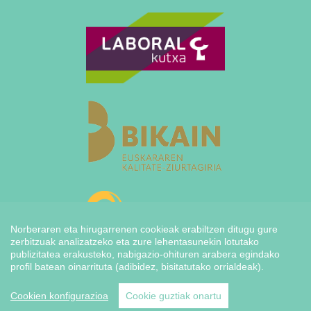
Norberaren eta hirugarrenen cookieak erabiltzen ditugu gure
zerbitzuak analizatzeko eta zure lehentasunekin lotutako
publizitatea erakusteko, nabigazio-ohituren arabera egindako
profil batean oinarrituta (adibidez, bisitatutako orrialdeak).
Cookien konfigurazioa
Cookie guztiak onartu