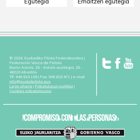
Egutegia
Emaitzen egutegia
© 2026, Euskadiko Pilota Federakundea |
Federación Vasca de Pelota
Barrio Astola, 26 - Astola auzitegia, 26 -
48220 Abadiño
Tlf: 946 818 108 | Fax: 946 818 471 | e-mail
info@euskalpilota.eus
Lege oharra
|
Pribatutasun politika
|
Cookies pribatutasuna