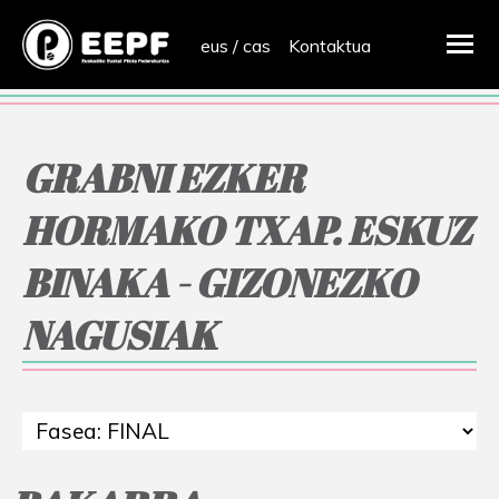
eus
/
cas
Kontaktua
GRABNI EZKER
HORMAKO TXAP. ESKUZ
BINAKA - GIZONEZKO
NAGUSIAK