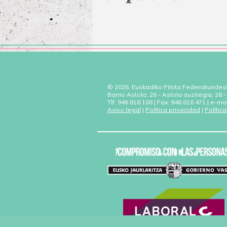
© 2026, Euskadiko Pilota Federakundea
Barrio Astola, 26 - Astola auzitegia, 26
Tlf: 946 818 108 | Fax: 946 818 471 | e-ma
Aviso legal
|
Política privacidad
|
Polític