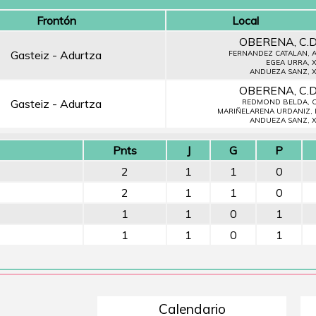
Frontón
Local
OBERENA, C.D
Gasteiz - Adurtza
FERNANDEZ CATALAN, A
EGEA URRA, X
ANDUEZA SANZ, X
OBERENA, C.D
Gasteiz - Adurtza
REDMOND BELDA, C
MARIÑELARENA URDANIZ, I
ANDUEZA SANZ, X
Pnts
J
G
P
2
1
1
0
2
1
1
0
1
1
0
1
1
1
0
1
Calendario