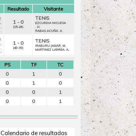
Resultado
Visitante
.
TENIS
1 - 0
.
EZCURDIA NICUESA
.
(35-26)
, H.
.
RABAS ACUÑA, A.
.
TENIS
1 - 0
.
IRABURU JAMAR, M.
.
(40-30)
MARTINEZ LARREA, A.
.
PS
TF
TC
0
1
0
0
1
0
0
0
1
0
0
1
Calendario de resultados