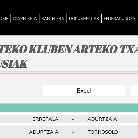
OME
TXAPELKETA
KARTELERA
DOKUMENTUAK
FEDERAKUNDEA
TEKO KLUBEN ARTEKO TXA
USIAK
Excel
ERREPALA
-
ADURTZA A
ADURTZA A
-
TORNOSOLO