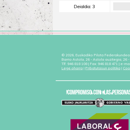
Deialdia: 3
© 2026, Euskadiko Pilota Federakundea
Barrio Astola, 26 - Astola auzitegia, 26
Tlf: 946 818 108 | Fax: 946 818 471 | e-ma
Lege oharra
|
Pribatutasun politika
|
Coo