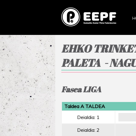
H
EHKO TRINKE
PALETA - NAG
Fasea LIGA
Taldea A TALDEA
Deialdia: 1
Deialdia: 2