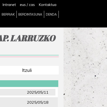
Intranet
eus
/
cas
Kontaktua
BERRIAK
BERDINTASUNA
DENDA
P. LARRUZKO
Itzuli
2025/05/11
2025/05/18