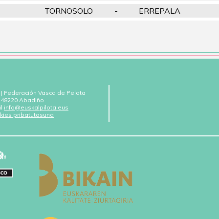
TORNOSOLO
-
ERREPALA
 | Federación Vasca de Pelota
 - 48220 Abadiño
il
info@euskalpilota.eus
kies pribatutasuna