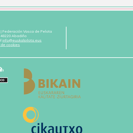
 | Federación Vasca de Pelota
 - 48220 Abadiño
il
info@euskalpilota.eus
a de cookies