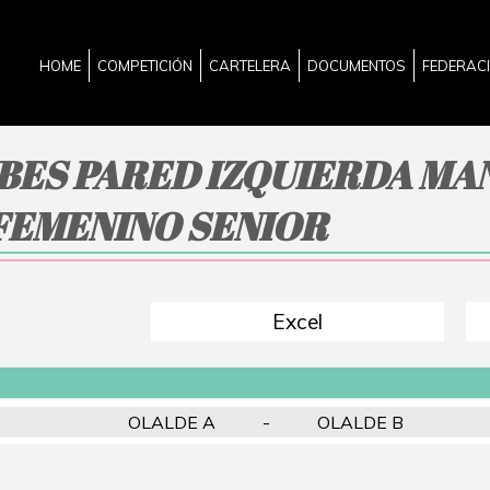
HOME
COMPETICIÓN
CARTELERA
DOCUMENTOS
FEDERAC
UBES PARED IZQUIERDA MA
 FEMENINO SENIOR
Excel
OLALDE A
-
OLALDE B