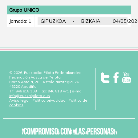
Grupo UNICO
Jornada: 1
GIPUZKOA
-
BIZKAIA
04/05/202
© 2026, Euskadiko Pilota Federakundea |
Federación Vasca de Pelota
Barrio Astola, 26 - Astola auzitegia, 26 -
48220 Abadiño
Tlf: 946 818 108 | Fax: 946 818 471 | e-mail
info@euskalpilota.eus
Aviso legal
|
Política privacidad
|
Política de
cookies